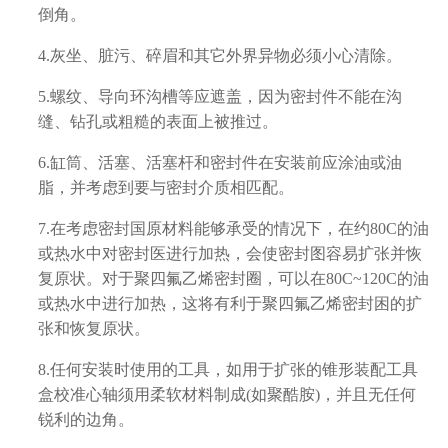
倒角。
4.灰坐、脏污、碎眉和其它外界异物必须小心清除。
5.螺纹、导向环沟槽等应遮盖，因为密封件不能在沟
缝、钻孔或粗糙的表面上被推过。
6.缸筒、活塞、活塞杆和密封件在安装前应涂油或油
脂，并考虑到要与密封介质相匹配。
7.在考虑密封国原材料能够承受的情况下，在约80C的油
或热水中对密封医进行加热，会使密封图容易扩张并恢
复原状。对于聚四氟乙烯密封圈，可以在80C~120C的油
或热水中进行加热，这将有利于聚四氟乙烯密封困的扩
张和恢复原状。
8.任何安装时使用的工具，如用于扩张的锥形装配工具
盒校准心轴须用柔软材料制成(如聚酷胺)，并且无任何
锐利的边角。