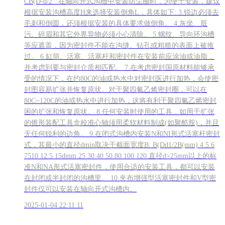
CB(D-d/2 在轴向开式沟槽中安装防尘圈时，为便于安装，建议
根据安装沟槽高度H来选择安装倒角L，具体如下: 3.锐边必须去
毛刺和倒圆，还须根据安装的具体要求做倒角。 4.灰坐、脏
污、碎眉和其它外界异物必须小心清除。 5.螺纹、导向环沟槽
等应遮盖，因为密封件不能在沟缝、钻孔或粗糙的表面上被推
过。 6.缸筒、活塞、活塞杆和密封件在安装前应涂油或油脂，
并考虑到要与密封介质相匹配。 7.在考虑密封国原材料能够承
受的情况下，在约80C的油或热水中对密封医进行加热，会使密
封图容易扩张并恢复原状。对于聚四氟乙烯密封圈，可以在
80C~120C的油或热水中进行加热，这将有利于聚四氟乙烯密封
困的扩张和恢复原状。 8.任何安装时使用的工具，如用于扩张
的锥形装配工具盒校准心轴须用柔软材料制成(如聚酷胺)，并且
无任何锐利的边角。 9.在闭式沟槽内安装N和NI形式活塞杆密封
式，其最小的直径dmin取决于截面宽度B: B(Dd1/2B(mm) 4 5 6
7510 12.5 15dmm 25 30 40 50 80 100 120 直径d>25mm以上的标
准N和NA形式活塞密封件，使用合适的安装工具，都可以安装
在封闭或半封闭的沟槽里。 10.夹布增强型活塞密封件和V型密
封件仅可以安装在轴向开式沟槽内。
2025-01-04 22:11:11