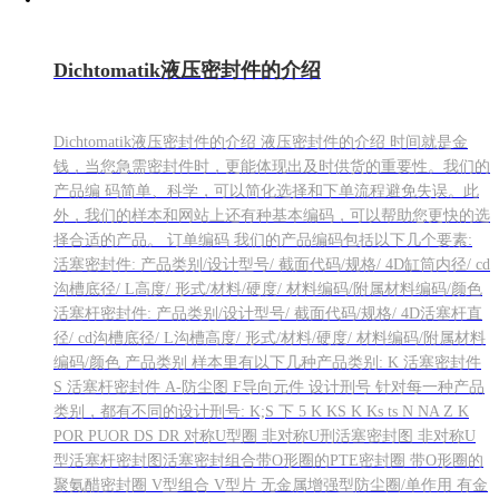
Dichtomatik液压密封件的介绍
Dichtomatik液压密封件的介绍 液压密封件的介绍 时间就是金
钱，当您急需密封件时，更能体现出及时供货的重要性。我们的
产品编 码简单、科学，可以简化选择和下单流程避免失误。此
外，我们的样本和网站上还有种基本编码，可以帮助您更快的选
择合适的产品。 订单编码 我们的产品编码包括以下几个要素:
活塞密封件: 产品类别/设计型号/ 截面代码/规格/ 4D缸筒内径/ cd
沟槽底径/ L高度/ 形式/材料/硬度/ 材料编码/附属材料编码/颜色
活塞杆密封件: 产品类别/设计型号/ 截面代码/规格/ 4D活塞杆直
径/ cd沟槽底径/ L沟槽高度/ 形式/材料/硬度/ 材料编码/附属材料
编码/颜色 产品类别 样本里有以下几种产品类别: K 活塞密封件
S 活塞杆密封件 A-防尘图 F导向元件 设计刑号 针对每一种产品
类别，都有不同的设计刑号: K;S 下 5 K KS K Ks ts N NA Z K
POR PUOR DS DR 对称U型圈 非对称U刑活塞密封图 非对称U
型活塞杆密封图活塞密封组合带O形圈的PTE密封圈 带O形圈的
聚氨醋密封圈 V型组合 V型片 无金属增强型防尘圈/单作用 有金