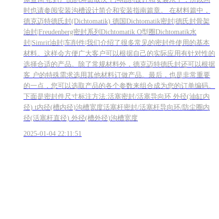
时也请参阅安装沟槽设计简介和安装指南篇章。 在材料篇中，
德克迈特德氏封(Dichtomatik) 德国Dichtomatik密封|德氏封骨架
油封|Freudenberg密封系列Dichtomatik O型圈Dichtomatik水
封|Simrit油封|车削件|我们介绍了很多常见的密封件使用的基本
材料。这样会方便广大客户可以根据自己的实际应用有针对性的
选择合适的产品。除了常规材料外，德克迈特德氏封还可以根据
客 户的特殊需求选用其他材料订做产品。最后，也是非常重要
的一点，您可以选取产品的各个参数来组合成为您的订单编码。
下面是密封件尺寸标注方法:活塞密封/活塞导向环 外径(油缸内
径) t内径(槽内径)沟槽宽度活塞杆密封/活塞杆导向环/防尘圈内
径(活塞杆直径) 外径(槽外径)沟槽宽度
2025-01-04 22:11:51