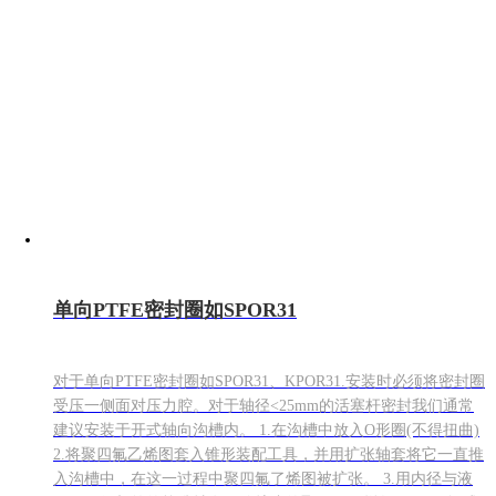
单向PTFE密封圈如SPOR31
对于单向PTFE密封圈如SPOR31、KPOR31.安装时必须将密封圈
受压一侧面对压力腔。对于轴径<25mm的活塞杆密封我们通常
建议安装于开式轴向沟槽内。 1.在沟槽中放入O形圈(不得扭曲)
2.将聚四氟乙烯图套入锥形装配工具，并用扩张轴套将它一直推
入沟槽中，在这一过程中聚四氟了烯图被扩张。 3.用内径与液