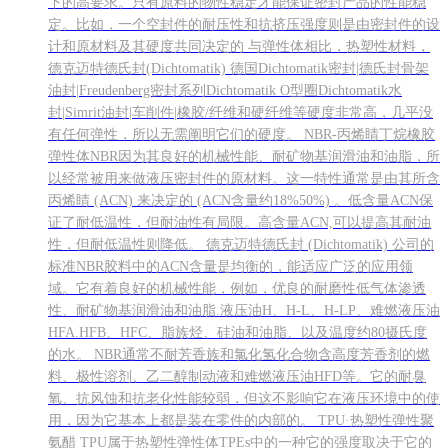
下的高要求。只有原料的物性稳定才能保证密封产品的性能稳
定。比如，一个空封件的耐压性和抗挤压强度则是由密封件的设
计和原材料及其硬度共同决定的 与弹性体相比，热塑性材料，
德克迈特德氏封(Dichtomatik) 德国Dichtomatik密封|德氏封骨架
油封|Freudenberg密封系列Dichtomatik O型圈Dichtomatik水
封|Simrit油封|车削件|橡胶/纤维和硬纤维等硬度非常高，几平没
有任何弹性，所以无需阐明它们的硬度。 NBR-丙烯睛丁烷橡胶
弹性体NBR因为其良好的机械性能、耐矿物基润滑油和油脂，所
以经常被用来做液压密封件的原材料。这一特性通常是由其所含
丙烯睛 (ACN) 来决定的 (ACN含量约18%50%) 。低含量ACN保
证了耐低温性，但耐油性有局限。高含量ACN,可以提高其耐油
性，但耐低温性则降低。 德克迈特德氏封 (Dichtomatik) 公司的
标准NBR胶料中的ACN含量是均衡的，能适应广泛的应用领
域。它有着良好的机械性能，例如，优良的耐磨性低气体渗透
性、耐矿物基润滑油和油脂.液压油H、H-L、H-LP、难燃液压油
HFA.HFB、HFC、脂族烃、硅油和油脂、以及温度约80摄氏度
的水。 NBR通常不耐芳香族和氯化氢化合物含高度芳香剂的燃
料、极性溶剂、乙二醇制动液和难燃液压油HFD等。它的耐臭
氧、抗风蚀和抗老化性能较弱，但这不影响它在液压环境中的使
用，因为它基本上都是装在零件的内部的。 TPU·热塑性弹性聚
氨醋 TPU属于热塑性弹性体TPEs中的一种它的强度取决于它的