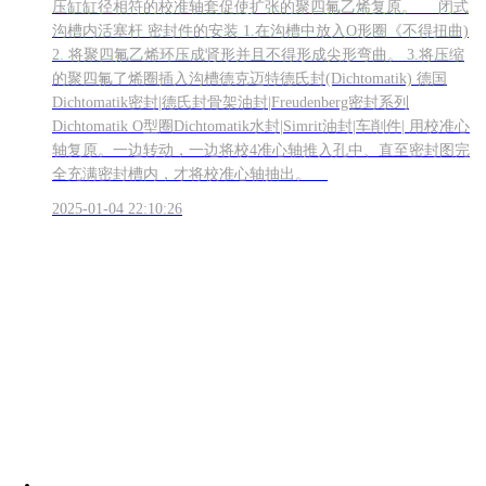
压缸缸径相符的校准轴套促使扩张的聚四氟乙烯复原。 闭式
沟槽内活塞杆 密封件的安装 1.在沟槽中放入O形圈《不得扭曲)
2. 将聚四氟乙烯环压成肾形并且不得形成尖形弯曲。 3.将压缩
的聚四氟了烯圈插入沟槽德克迈特德氏封(Dichtomatik) 德国
Dichtomatik密封|德氏封骨架油封|Freudenberg密封系列
Dichtomatik O型圈Dichtomatik水封|Simrit油封|车削件| 用校准心
轴复原。一边转动，一边将校4准心轴推入孔中、直至密封图完
全充满密封槽内，才将校准心轴抽出。
2025-01-04 22:10:26