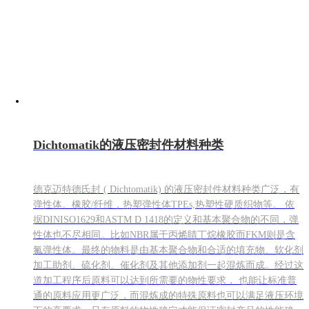
Dichtomatik的液压密封件材料种类
德克迈特德氏封 ( Dichtomatik) 的液压密封件材料种类广泛，有
弹性体、橡胶/纤维，热塑弹性体TPEs,热塑性硬质织物等。 依
据DINISO1629和ASTM D 1418的定义和基本聚合物的不同，弹
性体也不尽相同。比如NBR属于丙烯睛丁烷橡胶而FKM则是含
氟弹性体。最终的物料是由基本聚合物和合适的填充物、软化剂
加工助剂、硫化剂、催化剂及其他添加剂一起混炼而成。经过这
道加工程序后原料可以达到所需要的物性要求， 也能让标准普
通的原料应用更广泛，而混炼成的特殊原料也可以满足液压环境