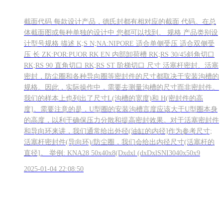
截面代码 每款设计产品，德氏封都有相对应的截面 代码。在总
体截面图或每种单独的设计中 您都可以找到。 规格 产品类别设
计型号规格 描述 K;S N;NA:NIPORE 适合单侧受压 适合双侧受
压 长 ZK:POR:PUOR RK EN 内部卸荷槽 RK;RS 30/45斜角切口
RK;RS 90 直角切口 RK;RS ST 阶梯切口 尺寸 活塞杆密封、活塞
密封，防尘圈和各种导向圈等密封件的尺寸都取决于安装沟槽的
规格。因此，实际操作中，需要去测量沟槽的尺寸而非密封件。
我们的样本上也列出了尺寸L(沟槽的宽度)和 H(密封件的高
度]。需要注意的是，U型圈的安装沟槽言度应该大于U型圈本身
的高度，以利于确保压力分散和提高密封效果。对于活塞密封件
和导向环来讲，我们通常给出外径(油缸的内径]作为参考尺寸;
活塞杆密封件(导向环)/防尘圈，我们会给出内径尺寸(活塞杆的
直径]。 举例: KNA28 50x40x8(Dxdxl (dxDxlSNI3040x50x9
2025-01-04 22:08:50