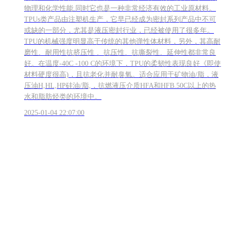
物理和化学性能.同时它也是一种非常经济有效的工业原材料。
TPUs类产品由注塑机生产，它早已经成为密封系列产品中不可
或缺的一部分，尤其是液压密封行业，已经被使用了很多年。
TPU的机械强度明显高于传统的其他弹性体材料，另外，其高耐
磨性、耐用性抗挤压性 、抗压性、抗撕裂性、延伸性都非常良
好。在温度-40C -100 C的环境下，TPU的柔韧性表现良好《即使
材料硬度很高)，且抗老化并耐臭氧。适合应用于矿物油/脂，液
压油H,HL,HP硅油/脂,，抗燃液压介质HFA和HFB.50C以上的热
水和脂肪烃类的环境中。
2025-01-04 22:07:00
密封种类