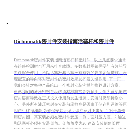
Dichtomatik密封件安装指南活塞杆和密封件
Dichtomatik密封件安装指南活塞杆和密封件 以上几点要求通常
在维修检测时也可用来排查故障。多数密封圈都需要与有效的导
向件配合使用，所以活塞杆和活塞应有有效的导向定位措施。合
理配置的导向环对密封件的密封效果发挥着关键作用. 下一页，
我们会针对每种产品给出一个密封安装沟槽的推荐设计方案。
虽然我们的液压密封产品的原材料非常高效耐用，但为避免损伤
密封唇而导致在正式投入使用前发生泄漏，安装时仍须特别小
心。另外所有液压密封在安装前应检查是否由于储存和运输等原
因产生破损和老 为确保安装无误，请注意以下事项: 1.对于单作
用密封圈，其安装必须在密封件受压一侧，面对压力腔。2.油缸
和活塞杆必须有安装倒角。倒角角度为20 建议安装倒角长度