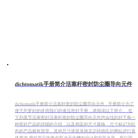
dichtomatik手册简介活塞杆密封防尘圈导向元件
dichtomatik手册简介活塞杆密封防尘圈导向元件 手册简介为了
便于您更好的使用我们的液压密封手册，请阅读以下简介。 在
下列章节活塞密封活塞杆密封防尘圈导向元件您会找到对于每一
种密封产品的详细的介绍，以及相应的尺寸规格。尺寸标记为红
色的产品都有现货。其他尺寸请登录德克迈特德氏封网站进行具
体查询 密封产品的寿命取决于沟槽的设计和安装水平，所以同